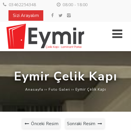
03462254348
08:00 - 18:00
Sizi Arayalım
Eymir Çelik Kapı
››
››
Eymir Çelik Kapı
Anasayfa
Foto Galeri
Önceki Resim
Sonraki Resim